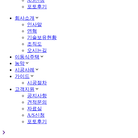
A/S신청
포토후기
회사소개
인사말
연혁
기술보유현황
조직도
오시는길
이동식주택
농막
시공사례
가이드
시공절차
고객지원
공지사항
견적문의
자료실
A/S신청
포토후기