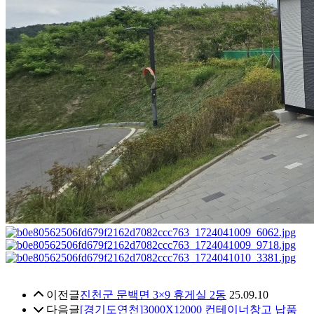
이전글
진천군 문백면 3×9 휴게실 2동
25.09.10
다음글
[경기도연천]3000X12000 컨테이너창고 납품