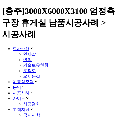
[충주]3000X6000X3100 엄정축
구장 휴게실 납품시공사례 >
시공사례
회사소개
인사말
연혁
기술보유현황
조직도
오시는길
이동식주택
농막
시공사례
가이드
시공절차
고객지원
공지사항