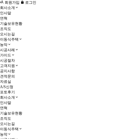
회원가입
로그인
회사소개
인사말
연혁
기술보유현황
조직도
오시는길
이동식주택
농막
시공사례
가이드
시공절차
고객지원
공지사항
견적문의
자료실
A/S신청
포토후기
회사소개
인사말
연혁
기술보유현황
조직도
오시는길
이동식주택
농막