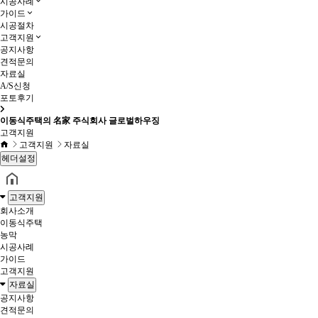
시공사례
가이드
시공절차
고객지원
공지사항
견적문의
자료실
A/S신청
포토후기
이동식주택의 名家 주식회사 글로벌하우징
고객지원
고객지원
자료실
헤더설정
고객지원
회사소개
이동식주택
농막
시공사례
가이드
고객지원
자료실
공지사항
견적문의